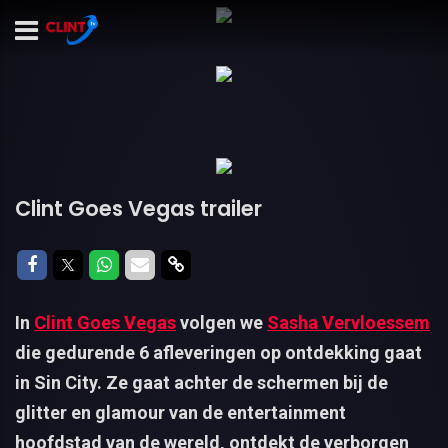
Clint Goes Vegas trailer
Delen op Facebook
Delen op Twitter
Delen op Whatsapp
Delen via Mail
Delen via link
In
Clint Goes Vegas
volgen we
Sasha Vervloessem
die gedurende 6 afleveringen op ontdekking gaat
in Sin City. Ze gaat achter de schermen bij de
glitter en glamour van de entertainment
hoofdstad van de wereld, ontdekt de verborgen